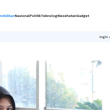
ndidikan
Nasional
Politik
Teknologi
Kesehatan
Gadget
Ingin upgrade skill tan