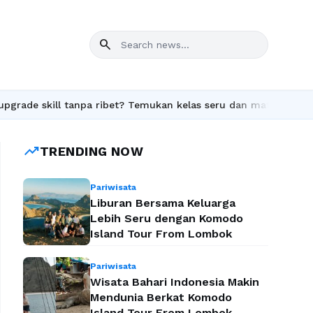
search
pa ribet? Temukan kelas seru dan materi lengkap hanya di YukBela
trending_up
TRENDING NOW
Pariwisata
Liburan Bersama Keluarga
Lebih Seru dengan Komodo
Island Tour From Lombok
Pariwisata
Wisata Bahari Indonesia Makin
Mendunia Berkat Komodo
Island Tour From Lombok