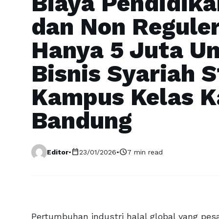
Biaya Pendidika
dan Non Reguler
Hanya 5 Juta U
Bisnis Syariah S
Kampus Kelas K
Bandung
calendar_today
schedule
Editor
•
23/01/2026
•
7 min read
Pertumbuhan industri halal global yang pes