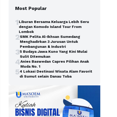
Most Popular
1
Liburan Bersama Keluarga Lebih Seru
dengan Komodo Island Tour From
Lombok
2
SMK Pelita Al-Ikhsan Sumedang
Menghadirkan 3 Jurusan Untuk
Pembangunan & Industri
3
5 Budaya Jawa Kuno Yang Kini Mulai
Sulit Ditemukan
4
Anies Baswedan Capres Pilihan Anak
Muda No. 1
5
4 Lokasi Destinasi Wisata Alam Favorit
di Sumut selain Danau Toba