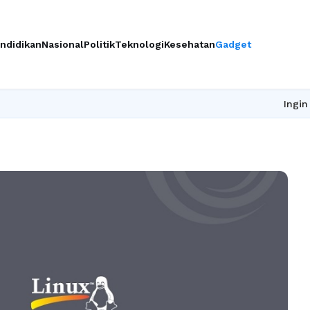
ndidikan
Nasional
Politik
Teknologi
Kesehatan
Gadget
Ingin upgrade skill