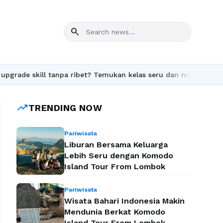
search
 tanpa ribet? Temukan kelas seru dan materi lengkap hanya di Yu
trending_up
TRENDING NOW
Pariwisata
Liburan Bersama Keluarga
Lebih Seru dengan Komodo
Island Tour From Lombok
Pariwisata
Wisata Bahari Indonesia Makin
Mendunia Berkat Komodo
Island Tour From Lombok