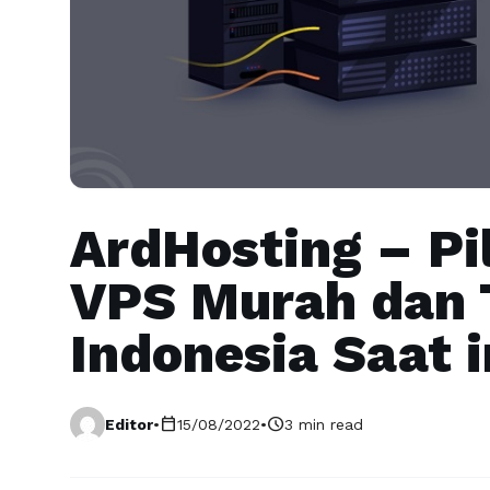
ArdHosting – Pi
VPS Murah dan T
Indonesia Saat i
calendar_today
schedule
Editor
•
15/08/2022
•
3 min read