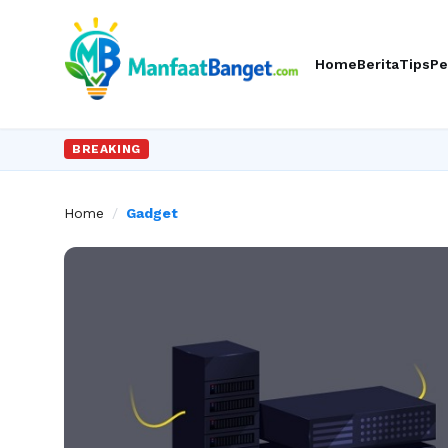
Home
Berita
Tips
Pe
BREAKING
Home
/
Gadget