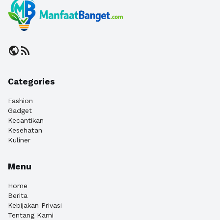
public
rss_feed
Categories
Fashion
Gadget
Kecantikan
Kesehatan
Kuliner
Menu
Home
Berita
Kebijakan Privasi
Tentang Kami