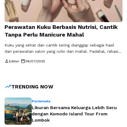
Perawatan Kuku Berbasis Nutrisi, Cantik
Tanpa Perlu Manicure Mahal
Kuku yang sehat dan cantik sering dianggap sebagai hasil
dari perawatan salon yang rutin dan mahal. Padahal, rahasia
kuku kuat, berkilau, dan tidak mudah patah bisa dimulai dari
person
calendar_today
Editor
•
06/07/2025
sesuatu yang lebih sederhana dan alami: nutrisi yang tepat.
Perawatan kuku berbasis nutrisi menjadi tren baru yang
semakin diminati karena lebih ekonomis, aman, dan
berkelanjutan dalam jangka …
Baca Selengkapnya
trending_up
TRENDING NOW
Pariwisata
Liburan Bersama Keluarga Lebih Seru
dengan Komodo Island Tour From
Lombok