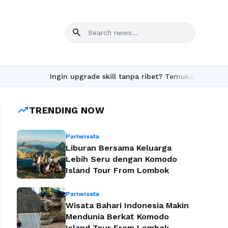
search
Ingin upgrade skill tanpa ribet? Temukan kelas seru dan
trending_up
TRENDING NOW
Pariwisata
Liburan Bersama Keluarga
Lebih Seru dengan Komodo
Island Tour From Lombok
Pariwisata
Wisata Bahari Indonesia Makin
Mendunia Berkat Komodo
Island Tour From Lombok