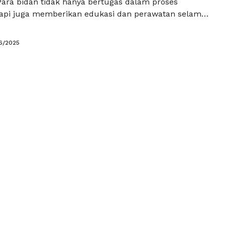
 Para bidan tidak hanya bertugas dalam proses
etapi juga memberikan edukasi dan perawatan selama
lan dan pasca melahirkan. Untuk memastikan bahwa
ki keterampilan dan pengetahuan yang memadai,
6/2025
uskan mengikuti uji kompetensi. Salah satu cara
k mempersiapkan diri sebelum menghadapi ujian …
kapnya