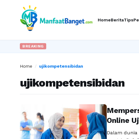
Home
Berita
Tips
Pe
BREAKING
Home
/
ujikompetensibidan
ujikompetensibidan
Mempers
Online U
Dalam dunia 