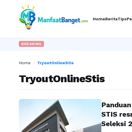
Home
Berita
Tips
Pe
BREAKING
Home
/
TryoutOnlineStis
TryoutOnlineStis
Panduan 
STIS res
Seleksi 