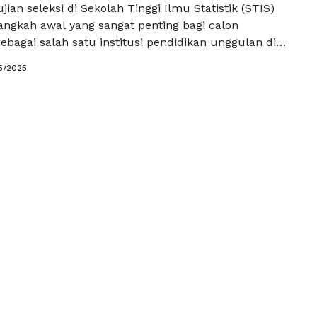
ian seleksi di Sekolah Tinggi Ilmu Statistik (STIS)
ngkah awal yang sangat penting bagi calon
bagai salah satu institusi pendidikan unggulan di
TIS menawarkan program pendidikan yang berkualitas
5/2025
bidang statistik dan data. Untuk mempersiapkan diri
in, calon pelamar dapat memanfaatkan Tryout
resmi dan terpercaya yang kini …
Baca Selengkapnya