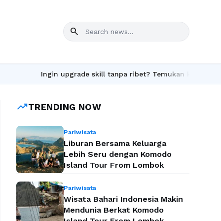
search
Ingin upgrade skill tanpa ribet? Temukan kelas seru dan ma
trending_up
TRENDING NOW
Pariwisata
Liburan Bersama Keluarga
Lebih Seru dengan Komodo
Island Tour From Lombok
Pariwisata
Wisata Bahari Indonesia Makin
Mendunia Berkat Komodo
Island Tour From Lombok