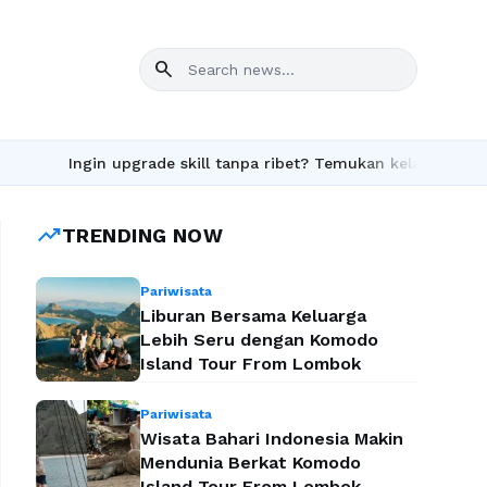
search
Ingin upgrade skill tanpa ribet? Temukan kelas seru dan mater
trending_up
TRENDING NOW
Pariwisata
Liburan Bersama Keluarga
Lebih Seru dengan Komodo
Island Tour From Lombok
Pariwisata
Wisata Bahari Indonesia Makin
Mendunia Berkat Komodo
Island Tour From Lombok