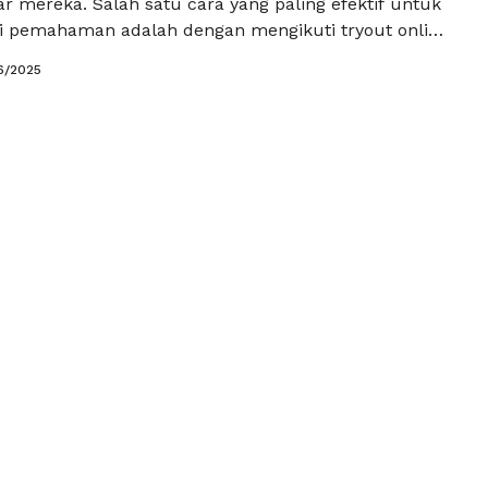
jar mereka. Salah satu cara yang paling efektif untuk
 pemahaman adalah dengan mengikuti tryout online
s 11. Kegiatan ini tidak hanya membantu siswa
6/2025
jauh mana pemahaman mereka tentang materi
tapi juga memberikan gambaran yang lebih jelas
at ujian yang akan …
Baca Selengkapnya