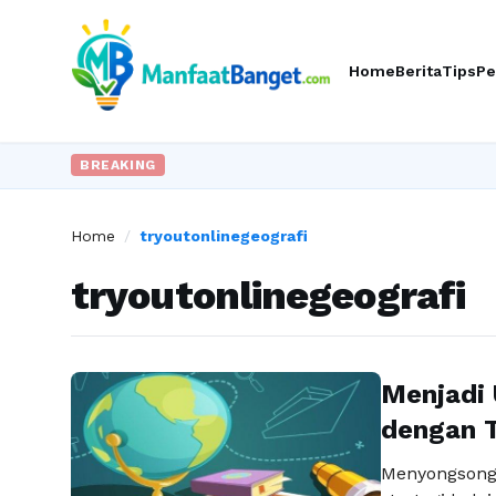
Home
Berita
Tips
Pe
BREAKING
Home
/
tryoutonlinegeografi
tryoutonlinegeografi
Menjadi 
dengan T
Menyongsong 