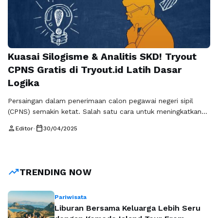
Kuasai Silogisme & Analitis SKD! Tryout
CPNS Gratis di Tryout.id Latih Dasar
Logika
Persaingan dalam penerimaan calon pegawai negeri sipil
(CPNS) semakin ketat. Salah satu cara untuk meningkatkan
peluang lulus dalam ujian adalah dengan mempersiapkan diri
person
calendar_today
Editor
•
30/04/2025
secara matang, terutama dalam hal kemampuan logika.
Pada tahap Seleksi Kemampuan Dasar (SKD) dalam ujian
CPNS, terdapat materi penting yang perlu dikuasai, seperti
silogisme CPNS dan penalaran analitis CPNS. Untuk
trending_up
TRENDING NOW
membantu Anda …
Baca Selengkapnya
Pariwisata
Liburan Bersama Keluarga Lebih Seru