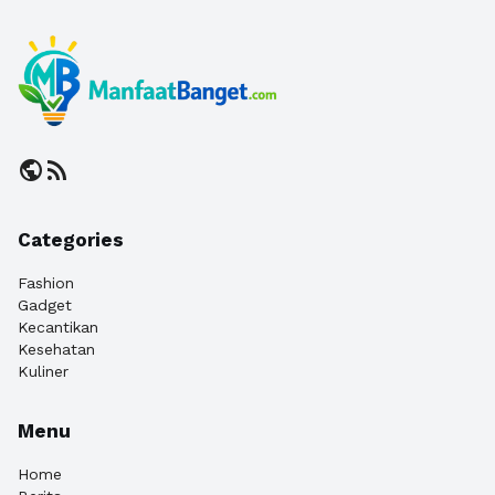
public
rss_feed
Categories
Fashion
Gadget
Kecantikan
Kesehatan
Kuliner
Menu
Home