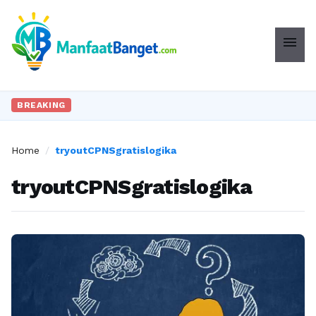
menu
BREAKING
Home
/
tryoutCPNSgratislogika
tryoutCPNSgratislogika