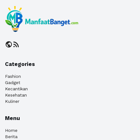
public
rss_feed
Categories
Fashion
Gadget
Kecantikan
Kesehatan
Kuliner
Menu
Home
Berita