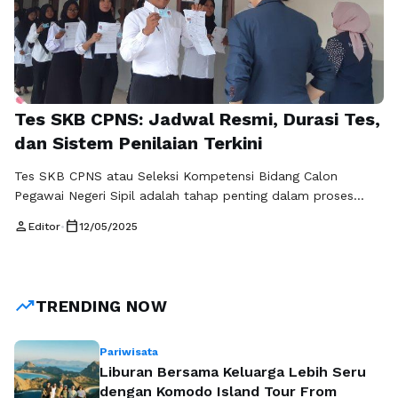
Tes SKB CPNS: Jadwal Resmi, Durasi Tes,
dan Sistem Penilaian Terkini
Tes SKB CPNS atau Seleksi Kompetensi Bidang Calon
Pegawai Negeri Sipil adalah tahap penting dalam proses
penerimaan CPNS di Indonesia. Setelah lulus dari Tahap
person
calendar_today
Editor
•
12/05/2025
Seleksi Kompetensi Dasar (SKD), peserta yang memenuhi
syarat akan melanjutkan ke tahap SKB. Penting bagi para
peserta untuk memahami segala hal terkait dengan tes SKB
CPNS, termasuk jadwal resmi, durasi tes, …
Baca
trending_up
TRENDING NOW
Selengkapnya
Pariwisata
Liburan Bersama Keluarga Lebih Seru
dengan Komodo Island Tour From