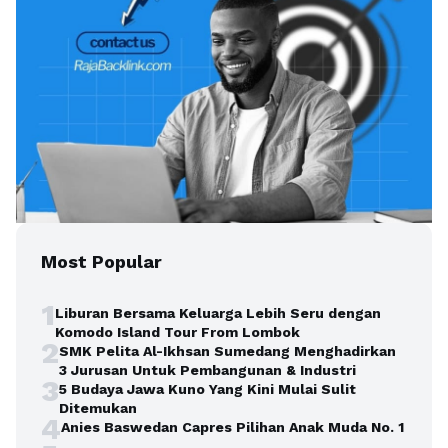
Most Popular
1
Liburan Bersama Keluarga Lebih Seru dengan
Komodo Island Tour From Lombok
2
SMK Pelita Al-Ikhsan Sumedang Menghadirkan
3 Jurusan Untuk Pembangunan & Industri
3
5 Budaya Jawa Kuno Yang Kini Mulai Sulit
Ditemukan
4
Anies Baswedan Capres Pilihan Anak Muda No. 1