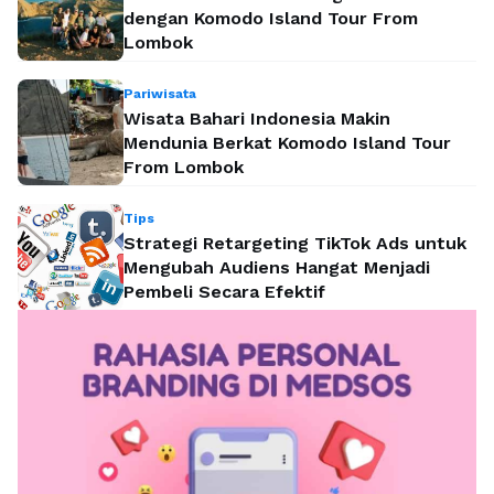
dengan Komodo Island Tour From
Lombok
Pariwisata
Wisata Bahari Indonesia Makin
Mendunia Berkat Komodo Island Tour
From Lombok
Tips
Strategi Retargeting TikTok Ads untuk
Mengubah Audiens Hangat Menjadi
Pembeli Secara Efektif