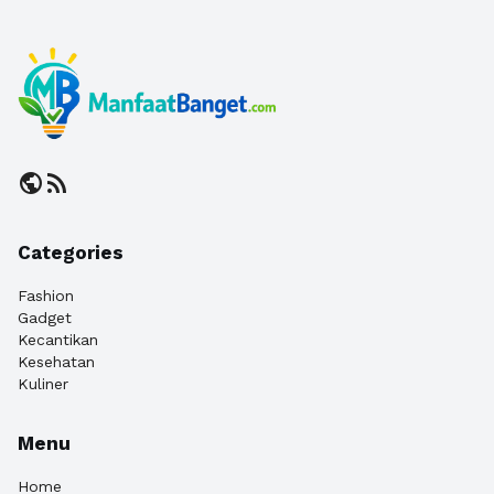
public
rss_feed
Categories
Fashion
Gadget
Kecantikan
Kesehatan
Kuliner
Menu
Home