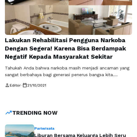
Lakukan Rehabilitasi Pengguna Narkoba
Dengan Segera! Karena Bisa Berdampak
Negatif Kepada Masyarakat Sekitar
Tahukah Anda bahwa narkoba masih menjadi ancaman yang
sangat berbahaya bagi generasi penerus bangsa kita.
Bagaimana tidak? Walaupun sudah ada hukum yang
person
calendar_today
Editor
•
21/10/2021
melarang peredarannya, tetapi masih ada saja yang
menggunakan dan mengedarkan barang haram tersebut.
Bukan tanpa alasan mengapa NAPZA menjadi salah satu hal
yang paling berbahaya di berbagai daerah bahkan negara.
trending_up
TRENDING NOW
Karena memang NAPZA …
Baca Selengkapnya
Pariwisata
Liburan Bersama Keluarga Lebih Seru