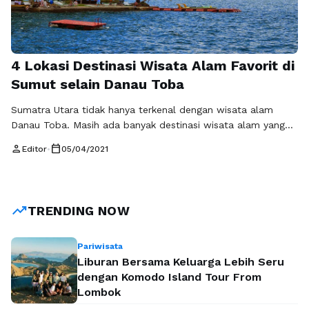
4 Lokasi Destinasi Wisata Alam Favorit di
Sumut selain Danau Toba
Sumatra Utara tidak hanya terkenal dengan wisata alam
Danau Toba. Masih ada banyak destinasi wisata alam yang
memukau. Beberapa kabupaten di Sumatra Utara memiliki
person
calendar_today
Editor
•
05/04/2021
wisata unggulannya masing-masing. Jadi, tidak hanya ada
Danau Toba saja ya. Di masa New Normal, beberapa spot
tersebut bakal menjadi favorit. Pasalnya, spot wisata
tersebut bebas dari polusi dan pencemaran lingkungan …
trending_up
TRENDING NOW
Baca Selengkapnya
Pariwisata
Liburan Bersama Keluarga Lebih Seru
dengan Komodo Island Tour From
Lombok