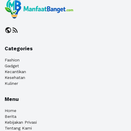
public
rss_feed
Categories
Fashion
Gadget
Kecantikan
Kesehatan
Kuliner
Menu
Home
Berita
Kebijakan Privasi
Tentang Kami