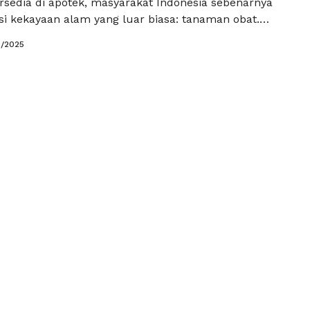
ersedia di apotek, masyarakat Indonesia sebenarnya
si kekayaan alam yang luar biasa: tanaman obat.
tanaman ini bisa tumbuh begitu saja di pekarangan
0/2025
 perlu perawatan yang rumit. Menariknya, khasiatnya
hebat dalam membantu mengatasi berbagai keluhan
aik sebagai …
Baca Selengkapnya