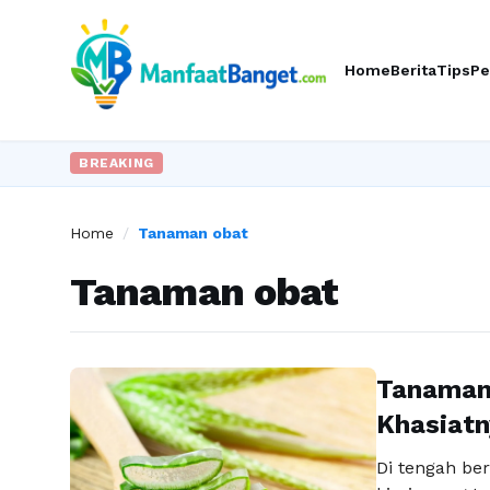
Home
Berita
Tips
Pe
BREAKING
Home
/
Tanaman obat
Tanaman obat
Tanaman
Khasiatn
Di tengah b