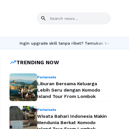
search
Ingin upgrade skill tanpa ribet? Temukan kelas seru dan mate
trending_up
TRENDING NOW
Pariwisata
Liburan Bersama Keluarga
Lebih Seru dengan Komodo
Island Tour From Lombok
Pariwisata
Wisata Bahari Indonesia Makin
Mendunia Berkat Komodo
Island Tour From Lombok