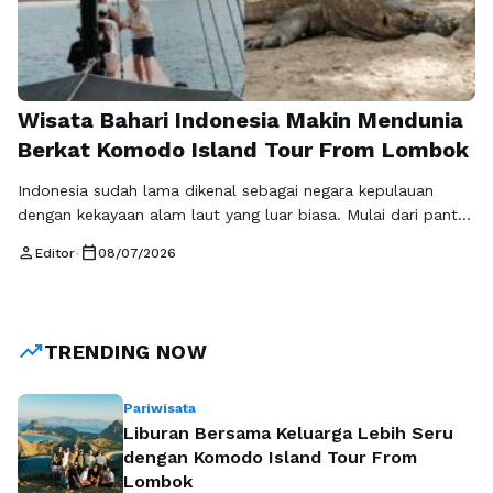
Wisata Bahari Indonesia Makin Mendunia
Berkat Komodo Island Tour From Lombok
Indonesia sudah lama dikenal sebagai negara kepulauan
dengan kekayaan alam laut yang luar biasa. Mulai dari pantai
berpasir putih, gugusan pulau eksotis, hingga taman laut
person
calendar_today
Editor
•
08/07/2026
kelas dunia, semuanya menjadi daya tarik yang sulit
ditandingi negara lain. Salah satu destinasi yang terus
menarik perhatian wisatawan domestik maupun
mancanegara adalah Taman Nasional Komodo. Keindahan
trending_up
TRENDING NOW
alam yang dipadukan …
Baca Selengkapnya
Pariwisata
Liburan Bersama Keluarga Lebih Seru
dengan Komodo Island Tour From
Lombok