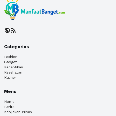
public
rss_feed
Categories
Fashion
Gadget
Kecantikan
Kesehatan
Kuliner
Menu
Home
Berita
Kebijakan Privasi