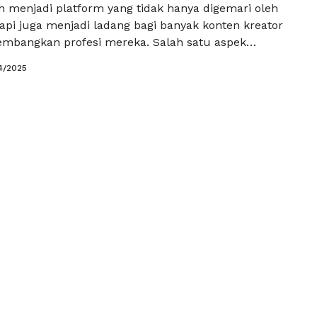
h menjadi platform yang tidak hanya digemari oleh
api juga menjadi ladang bagi banyak konten kreator
mbangkan profesi mereka. Salah satu aspek
ng perlu diperhatikan oleh setiap kreator adalah
4/2025
endapatkan subscriber YouTube permanen yang
adaan subscriber ini sangat penting karena mereka
 audiens setia yang akan mendukung setiap …
Baca
a