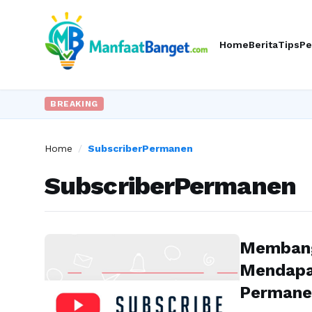
Home
Berita
Tips
Pe
BREAKING
Home
/
SubscriberPermanen
SubscriberPermanen
Membang
Mendapa
Permane