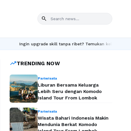
search
Ingin upgrade skill tanpa ribet? Temukan kelas seru dan ma
trending_up
TRENDING NOW
Pariwisata
Liburan Bersama Keluarga
Lebih Seru dengan Komodo
Island Tour From Lombok
Pariwisata
Wisata Bahari Indonesia Makin
Mendunia Berkat Komodo
Island Tour From Lombok