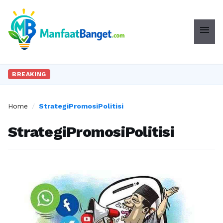
menu
BREAKING
Home
/
StrategiPromosiPolitisi
StrategiPromosiPolitisi