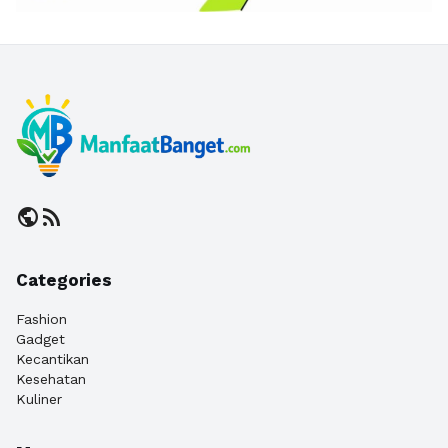
public
rss_feed
Categories
Fashion
Gadget
Kecantikan
Kesehatan
Kuliner