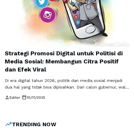
Strategi Promosi Digital untuk Politisi di
Media Sosial: Membangun Citra Positif
dan Efek Viral
Di era digital tahun 2026, politik dan media sosial menjadi
dua hal yang tidak bisa dipisahkan. Dari calon gubernur, wali
kota, hingga bupati, semuanya kini berkompetisi bukan hanya
person
calendar_today
Editor
•
10/11/2025
di panggung debat atau baliho di jalan, tetapi juga di dunia
maya — tempat jutaan pemilih muda membentuk opini
mereka setiap hari. Bagi seorang politisi, media sosial …
Baca Selengkapnya
trending_up
TRENDING NOW