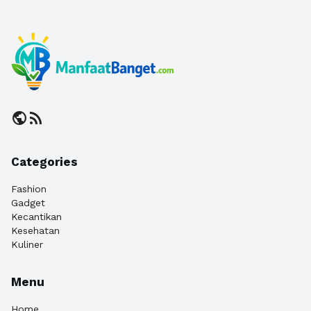
public
rss_feed
Categories
Fashion
Gadget
Kecantikan
Kesehatan
Kuliner
Menu
Home