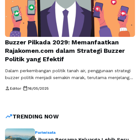
Buzzer Pilkada 2029: Memanfaatkan
Rajakomen.com dalam Strategi Buzzer
Politik yang Efektif
Dalam perkembangan politik tanah air, penggunaan strategi
buzzer politik menjadi semakin marak, terutama menjelang
Pilkada 2029 yang akan datang. Di era digital ini, para calon
person
calendar_today
Editor
•
16/05/2025
pemimpin semakin menyadari betapa pentingnya kehadiran
mereka di dunia maya. Banyak dari mereka yang siap
mengeluarkan sejumlah dana untuk membangun citra dan
dukungan melalui platform digital. Salah satu cara yang …
trending_up
TRENDING NOW
Baca Selengkapnya
Pariwisata
Liburan Bersama Keluarga Lebih Seru