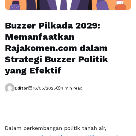
Buzzer Pilkada 2029:
Memanfaatkan
Rajakomen.com dalam
Strategi Buzzer Politik
yang Efektif
calendar_today
schedule
Editor
16/05/2025
4 min read
Dalam perkembangan politik tanah air,