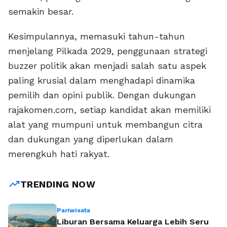
semakin besar.
Kesimpulannya, memasuki tahun-tahun
menjelang Pilkada 2029, penggunaan strategi
buzzer politik akan menjadi salah satu aspek
paling krusial dalam menghadapi dinamika
pemilih dan opini publik. Dengan dukungan
rajakomen.com, setiap kandidat akan memiliki
alat yang mumpuni untuk membangun citra
dan dukungan yang diperlukan dalam
merengkuh hati rakyat.
trending_up
TRENDING NOW
Pariwisata
Liburan Bersama Keluarga Lebih Seru