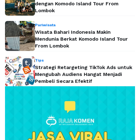
dengan Komodo Island Tour From
Lombok
Pariwisata
Wisata Bahari Indonesia Makin
Mendunia Berkat Komodo Island Tour
From Lombok
Tips
Strategi Retargeting TikTok Ads untuk
Mengubah Audiens Hangat Menjadi
Pembeli Secara Efektif