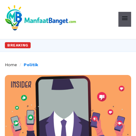
menu
BREAKING
Home
/
Politik