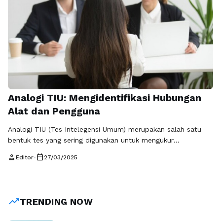
Analogi TIU: Mengidentifikasi Hubungan
Alat dan Pengguna
Analogi TIU (Tes Intelegensi Umum) merupakan salah satu
bentuk tes yang sering digunakan untuk mengukur
kemampuan kognitif individu, terutama dalam konteks
person
calendar_today
Editor
•
27/03/2025
pendidikan dan seleksi pekerjaan. Salah satu komponen
penting dalam TIU adalah latihan soal analogi TIU, di mana
peserta diminta untuk mengidentifikasi hubungan antara dua
elemen yang berbeda. Penguasaan soal-soal ini sangat
trending_up
TRENDING NOW
krusial karena dapat …
Baca Selengkapnya