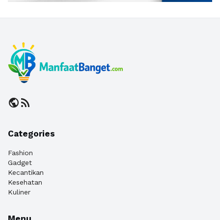
public
rss_feed
Categories
Fashion
Gadget
Kecantikan
Kesehatan
Kuliner
Menu