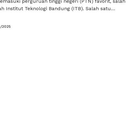
masuki perguruan tinggi negeri (PTN) favorit, salah
h Institut Teknologi Bandung (ITB). Salah satu
 yang harus dilakukan oleh para calon mahasiswa
ami passing grade SNBT ITB. Passing grade ini
5/2025
ing karena dapat memberikan gambaran mengenai
m yang harus dicapai untuk …
Baca Selengkapnya