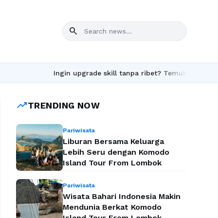
search
Ingin upgrade skill tanpa ribet? Temukan kelas seru d
trending_up
TRENDING NOW
Pariwisata
Liburan Bersama Keluarga
Lebih Seru dengan Komodo
Island Tour From Lombok
Pariwisata
Wisata Bahari Indonesia Makin
Mendunia Berkat Komodo
Island Tour From Lombok