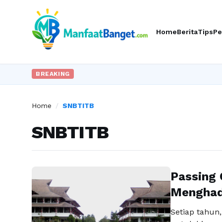
Home
Berita
Tips
Pe
BREAKING
Home
/
SNBTITB
SNBTITB
Passing 
Menghad
Setiap tahun