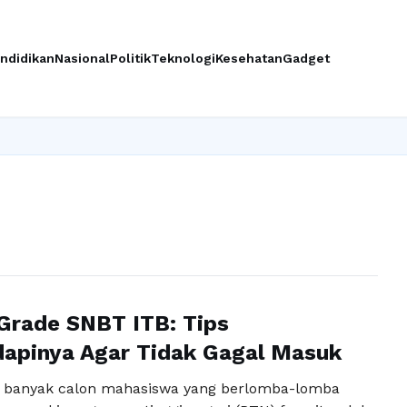
ndidikan
Nasional
Politik
Teknologi
Kesehatan
Gadget
Grade SNBT ITB: Tips
apinya Agar Tidak Gagal Masuk
, banyak calon mahasiswa yang berlomba-lomba