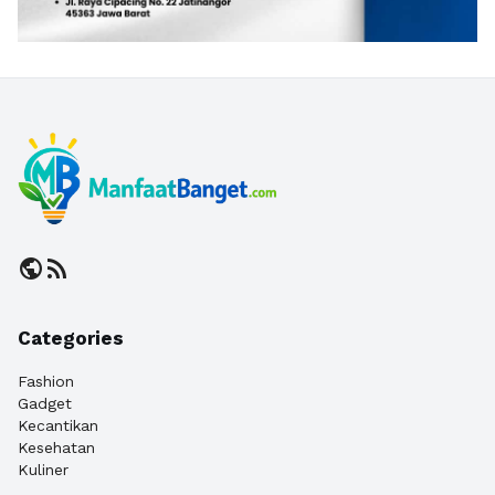
public
rss_feed
Categories
Fashion
Gadget
Kecantikan
Kesehatan
Kuliner