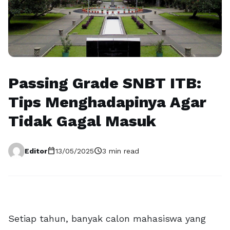
Passing Grade SNBT ITB:
Tips Menghadapinya Agar
Tidak Gagal Masuk
calendar_today
schedule
Editor
13/05/2025
3 min read
Setiap tahun, banyak calon mahasiswa yang