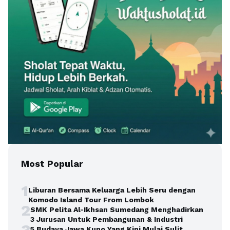
Most Popular
1
Liburan Bersama Keluarga Lebih Seru dengan
Komodo Island Tour From Lombok
2
SMK Pelita Al-Ikhsan Sumedang Menghadirkan
3 Jurusan Untuk Pembangunan & Industri
3
5 Budaya Jawa Kuno Yang Kini Mulai Sulit