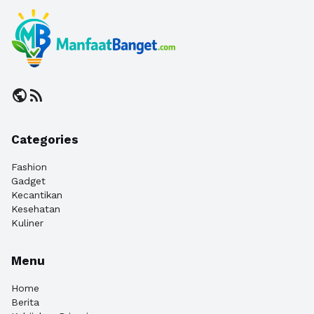
public
rss_feed
Categories
Fashion
Gadget
Kecantikan
Kesehatan
Kuliner
Menu
Home
Berita