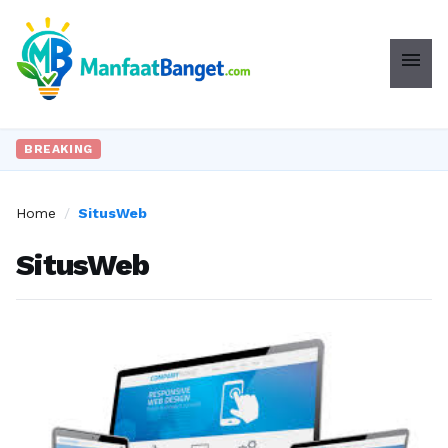
menu
BREAKING
Home
/
SitusWeb
SitusWeb