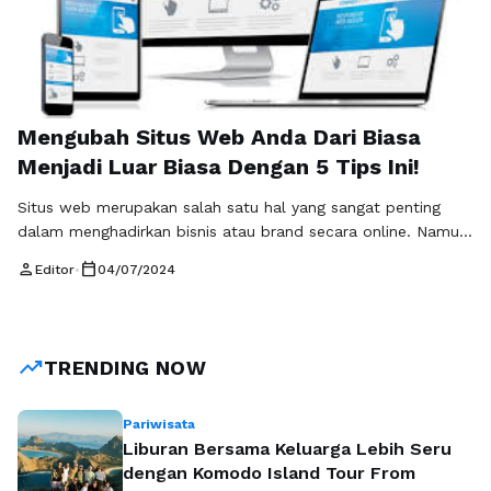
Mengubah Situs Web Anda Dari Biasa
Menjadi Luar Biasa Dengan 5 Tips Ini!
Situs web merupakan salah satu hal yang sangat penting
dalam menghadirkan bisnis atau brand secara online. Namun,
memiliki situs web biasa-biasa saja mungkin tidak akan cukup
person
calendar_today
Editor
•
04/07/2024
untuk menarik perhatian pengunjung. Oleh karena itu,
mengubah situs web Anda dari biasa menjadi luar biasa bisa
menjadi langkah kunci untuk meningkatkan daya tarik dan
kredibilitas dari situs Anda. …
Baca Selengkapnya
trending_up
TRENDING NOW
Pariwisata
Liburan Bersama Keluarga Lebih Seru
dengan Komodo Island Tour From