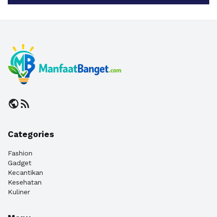
public
rss_feed
Categories
Fashion
Gadget
Kecantikan
Kesehatan
Kuliner