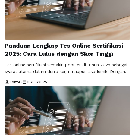
Panduan Lengkap Tes Online Sertifikasi
2025: Cara Lulus dengan Skor Tinggi
Tes online sertifikasi semakin populer di tahun 2025 sebagai
syarat utama dalam dunia kerja maupun akademik. Dengan
kemudahan akses dan fleksibilitasnya, banyak orang memilih
person
calendar_today
Editor
•
16/03/2025
metode ini untuk mendapatkan sertifikat resmi yang diakui.
Namun, tanpa persiapan yang matang, peluang untuk lulus
dengan skor tinggi bisa berkurang. Artikel ini akan membahas
cara lulus Tes Online Sertifikasi 2025 …
Baca Selengkapnya