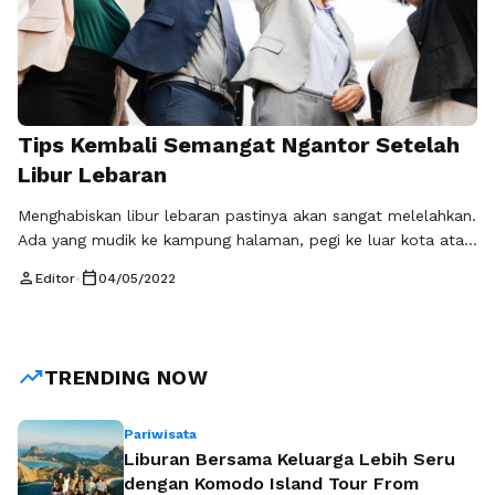
Tips Kembali Semangat Ngantor Setelah
Libur Lebaran
Menghabiskan libur lebaran pastinya akan sangat melelahkan.
Ada yang mudik ke kampung halaman, pegi ke luar kota atau
luar negri, wisata kuliner, berjalan-jalan keliling kota,
person
calendar_today
Editor
•
04/05/2022
berkunjung ke rumah sanak saudara, atau sekadar bermalas-
malasan di rumah. Apapun yang anda lakukan saat libur
Lebaran, kembali ngantor usai libur Lebaran sering kali terasa
berat. Rasa lelah, kantuk, dan …
Baca Selengkapnya
trending_up
TRENDING NOW
Pariwisata
Liburan Bersama Keluarga Lebih Seru
dengan Komodo Island Tour From