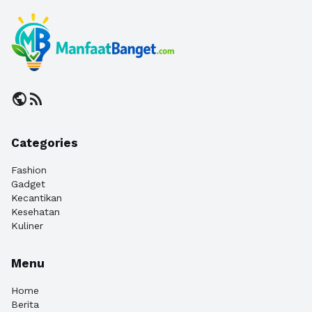
public
rss_feed
Categories
Fashion
Gadget
Kecantikan
Kesehatan
Kuliner
Menu
Home
Berita