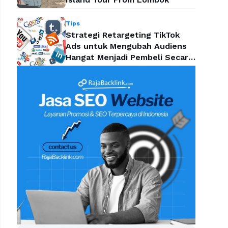
Tips
Strategi Retargeting TikTok
Ads untuk Mengubah Audiens
Hangat Menjadi Pembeli Secara
Efektif