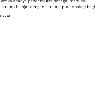
a ketika adanya pandemi kita sebagai manusia
 tetap belajar dengan cara apapun. Apalagi bagi
masih dalam usia sekolah atau mahasiswa, tentunya
6/2022
ajar” adalah kata wajib bagi mereka. Mereka yang
olah memang dituntut untuk terus semangat untuk
ena …
Baca Selengkapnya