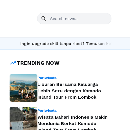
search
Ingin upgrade skill tanpa ribet? Temukan kelas seru dan mate
trending_up
TRENDING NOW
Pariwisata
Liburan Bersama Keluarga
Lebih Seru dengan Komodo
Island Tour From Lombok
Pariwisata
Wisata Bahari Indonesia Makin
Mendunia Berkat Komodo
Island Tour From Lombok