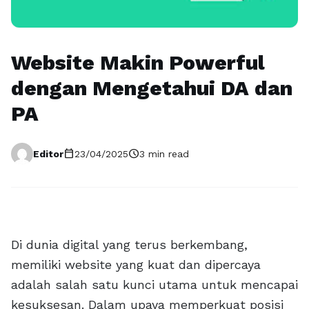
Website Makin Powerful
dengan Mengetahui DA dan
PA
calendar_today
schedule
Editor
23/04/2025
3 min read
Di dunia digital yang terus berkembang,
memiliki website yang kuat dan dipercaya
adalah salah satu kunci utama untuk mencapai
kesuksesan. Dalam upaya memperkuat posisi