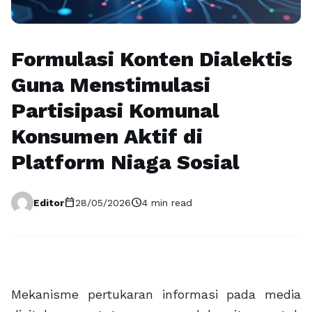
Formulasi Konten Dialektis
Guna Menstimulasi
Partisipasi Komunal
Konsumen Aktif di
Platform Niaga Sosial
calendar_today
schedule
Editor
28/05/2026
4 min read
Mekanisme pertukaran informasi pada media