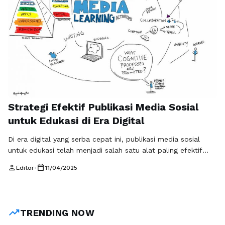
Strategi Efektif Publikasi Media Sosial
untuk Edukasi di Era Digital
Di era digital yang serba cepat ini, publikasi media sosial
untuk edukasi telah menjadi salah satu alat paling efektif
dalam menyebarkan informasi dan pengetahuan. Dengan
person
calendar_today
Editor
•
11/04/2025
semakin banyaknya orang yang menghabiskan waktu di sosial
media, platform ini memberikan peluang besar bagi lembaga
pendidikan, guru, dan organisasi non-profit untuk menjangkau
audiens yang lebih luas. Namun, untuk memaksimalkan …
trending_up
TRENDING NOW
Baca Selengkapnya