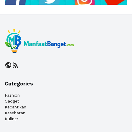
public
rss_feed
Categories
Fashion
Gadget
Kecantikan
Kesehatan
Kuliner