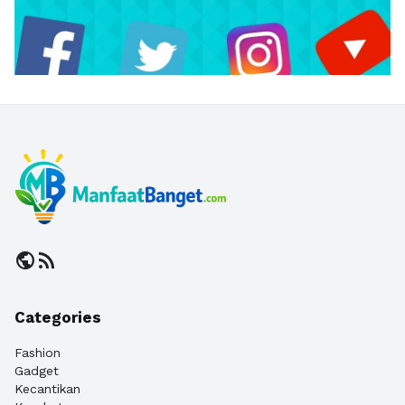
public
rss_feed
Categories
Fashion
Gadget
Kecantikan