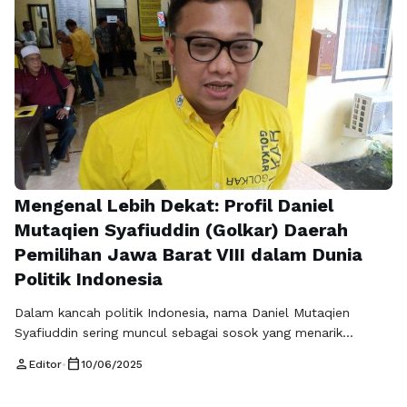
Mengenal Lebih Dekat: Profil Daniel
Mutaqien Syafiuddin (Golkar) Daerah
Pemilihan Jawa Barat VIII dalam Dunia
Politik Indonesia
Dalam kancah politik Indonesia, nama Daniel Mutaqien
Syafiuddin sering muncul sebagai sosok yang menarik
perhatian. Sebagai anggota Partai Golkar yang mewakili
person
calendar_today
Editor
•
10/06/2025
Daerah Pemilihan Jawa Barat VIII, Daniel berhasil meraih
simpati publik melalui berbagai inisiatif dan program yang