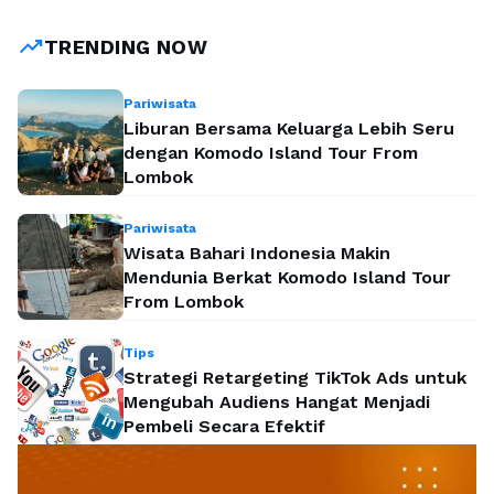
diperjuangkannya. Profil Daniel Mutaqien Syafiuddin (Golkar)
Daerah Pemilihan Jawa Barat VIII menunjukkan bagaimana
trending_up
TRENDING NOW
seorang politikus dapat berinteraksi dan …
Baca
Selengkapnya
Pariwisata
Liburan Bersama Keluarga Lebih Seru
dengan Komodo Island Tour From
Lombok
Pariwisata
Wisata Bahari Indonesia Makin
Mendunia Berkat Komodo Island Tour
From Lombok
Tips
Strategi Retargeting TikTok Ads untuk
Mengubah Audiens Hangat Menjadi
Pembeli Secara Efektif