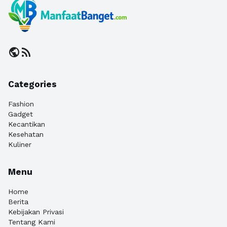
public
rss_feed
Categories
Fashion
Gadget
Kecantikan
Kesehatan
Kuliner
Menu
Home
Berita
Kebijakan Privasi
Tentang Kami