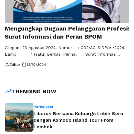
Mengungkap Dugaan Pelanggaran Profesi:
Surat Informasi dan Peran BPOM
Cilegon, 23 Agustus 2024. Nomor : 002/AC-SIDP/VI/2024.
Lamp : 1 (satu) Berkas. Perihal : Surat Informasi
Dugaan Pelanggaran Profesi Dan Pelanggaran aturan BPOM
person
calendar_today
Editor
•
12/10/2024
Kepada Yth : 1. Ikatan Dokter Indonesia (IDI); 2.
Mahkamah Kode Etik Kedokteran Indonesia (MKEK); 3.
Majelis Kehormatan Disiplin Kedokteran Indonesia (MKDKI);
4. BPOM Dengan hormat, Saya dr. Samira, Dipl., …
Baca
trending_up
TRENDING NOW
Selengkapnya
Pariwisata
Liburan Bersama Keluarga Lebih Seru
dengan Komodo Island Tour From
Lombok