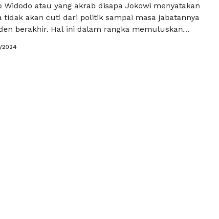
o Widodo atau yang akrab disapa Jokowi menyatakan
 tidak akan cuti dari politik sampai masa jabatannya
iden berakhir. Hal ini dalam rangka memuluskan
uk menjadikan Gibran Rakabuming Raka, anaknya,
1/2024
den Indonesia selanjutnya. Jokowi juga telah
ngkah-langkah strategis untuk meraih tujuan
liau telah mengerahkan para menteri kabinetnya
a Selengkapnya