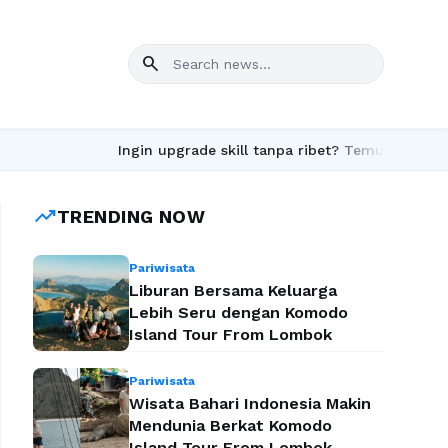
search
Ingin upgrade skill tanpa ribet? Temukan kelas seru d
trending_up
TRENDING NOW
Pariwisata
Liburan Bersama Keluarga
Lebih Seru dengan Komodo
Island Tour From Lombok
Pariwisata
Wisata Bahari Indonesia Makin
Mendunia Berkat Komodo
Island Tour From Lombok