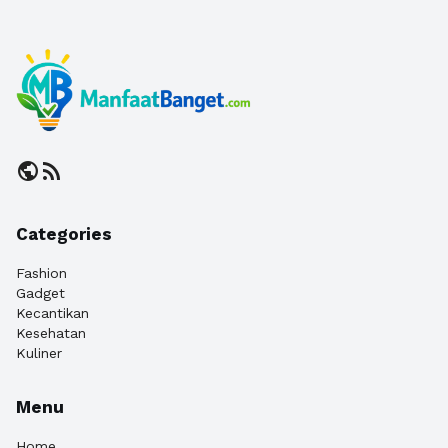
public
rss_feed
Categories
Fashion
Gadget
Kecantikan
Kesehatan
Kuliner
Menu
Home