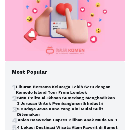
Most Popular
1
Liburan Bersama Keluarga Lebih Seru dengan
Komodo Island Tour From Lombok
2
SMK Pelita Al-Ikhsan Sumedang Menghadirkan
3 Jurusan Untuk Pembangunan & Industri
3
5 Budaya Jawa Kuno Yang Kini Mulai Sulit
Ditemukan
4
Anies Baswedan Capres Pilihan Anak Muda No. 1
5
4 Lokasi Destinasi Wisata Alam Favorit di Sumut