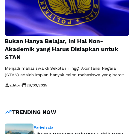
Bukan Hanya Belajar, Ini Hal Non-
Akademik yang Harus Disiapkan untuk
STAN
Menjadi mahasiswa di Sekolah Tinggi Akuntansi Negara
(STAN) adalah impian banyak calon mahasiswa yang bercita-
cita untuk berkarier di sektor publik. Namun, untuk bisa
person
calendar_today
Editor
•
28/03/2025
mencapai impian tersebut, tak cukup hanya mengandalkan
kemampuan akademik. Selain persiapan materi pelajaran
melalui bimbel STAN, ada beberapa hal non-akademik yang
wajib dipersiapkan demi meningkatkan peluang sukses dalam
trending_up
TRENDING NOW
seleksi. Salah satu aspek …
Baca Selengkapnya
Pariwisata