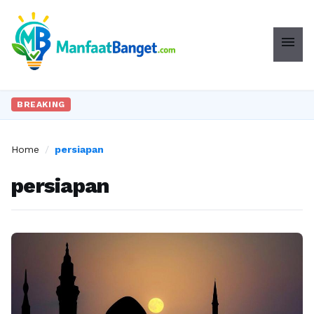
menu
BREAKING
Home
/
persiapan
persiapan