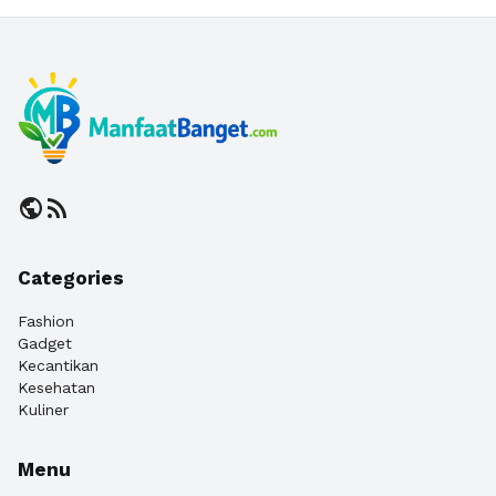
public
rss_feed
Categories
Fashion
Gadget
Kecantikan
Kesehatan
Kuliner
Menu