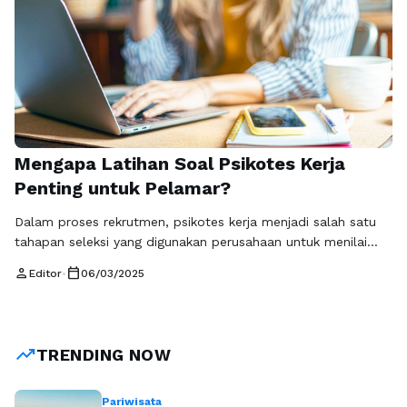
Mengapa Latihan Soal Psikotes Kerja
Penting untuk Pelamar?
Dalam proses rekrutmen, psikotes kerja menjadi salah satu
tahapan seleksi yang digunakan perusahaan untuk menilai
kemampuan kognitif, logika berpikir, dan kepribadian calon
person
calendar_today
Editor
•
06/03/2025
karyawan. Banyak pelamar gagal dalam tahap ini karena
kurangnya persiapan. Oleh karena itu, latihan soal psikotes
kerja untuk pelamar sangat penting agar dapat menghadapi
ujian dengan lebih percaya diri. Salah satu cara terbaik …
trending_up
TRENDING NOW
Baca Selengkapnya
Pariwisata