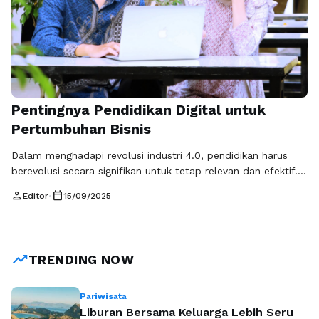
Pentingnya Pendidikan Digital untuk
Pertumbuhan Bisnis
Dalam menghadapi revolusi industri 4.0, pendidikan harus
berevolusi secara signifikan untuk tetap relevan dan efektif.
Pendidikan konvensional yang hanya berfokus pada teori
person
calendar_today
Editor
•
15/09/2025
bisnis tidak lagi cukup untuk mempersiapkan individu
menghadapi tantangan di pasar kerja yang didominasi oleh
teknologi. Masoem University menyadari kebutuhan
mendesak ini dan mengambil langkah proaktif dengan
trending_up
TRENDING NOW
meluncurkan program studi Bisnis Digital. Inisiatif …
Baca
Selengkapnya
Pariwisata
Liburan Bersama Keluarga Lebih Seru