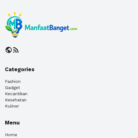
public
rss_feed
Categories
Fashion
Gadget
Kecantikan
Kesehatan
Kuliner
Menu
Home