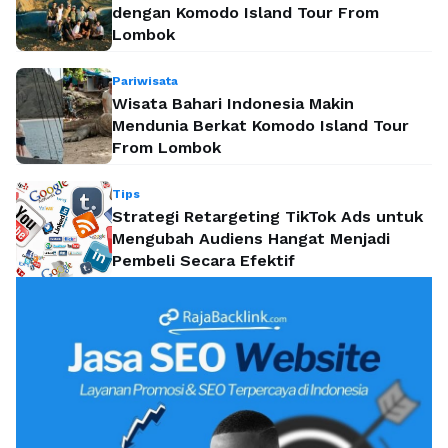
dengan Komodo Island Tour From
Lombok
Pariwisata
Wisata Bahari Indonesia Makin
Mendunia Berkat Komodo Island Tour
From Lombok
Tips
Strategi Retargeting TikTok Ads untuk
Mengubah Audiens Hangat Menjadi
Pembeli Secara Efektif