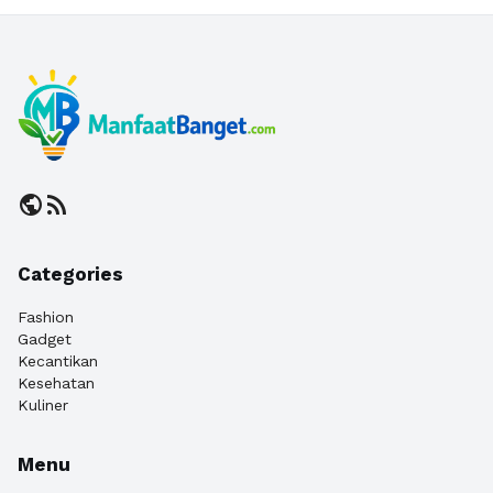
public
rss_feed
Categories
Fashion
Gadget
Kecantikan
Kesehatan
Kuliner
Menu