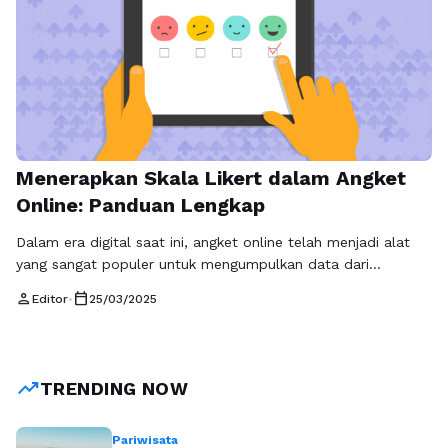
Menerapkan Skala Likert dalam Angket
Online: Panduan Lengkap
Dalam era digital saat ini, angket online telah menjadi alat
yang sangat populer untuk mengumpulkan data dari
responden. Salah satu metode yang umum digunakan dalam
person
calendar_today
Editor
•
25/03/2025
angket online adalah skala Likert. Skala ini memungkinkan
peneliti untuk mengukur sikap, pendapat, atau persepsi
responden terhadap suatu fenomena dengan cara yang
sederhana namun efektif. Dalam artikel ini, kita akan …
Baca
trending_up
TRENDING NOW
Selengkapnya
Pariwisata