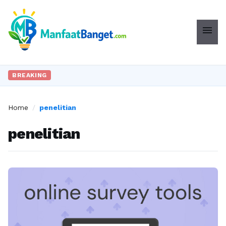
menu
BREAKING
Home
/
penelitian
penelitian