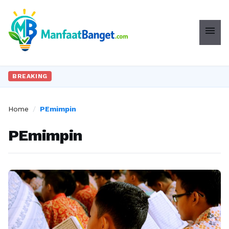
menu
BREAKING
Home
/
PEmimpin
PEmimpin