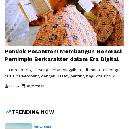
Pondok Pesantren: Membangun Generasi
Pemimpin Berkarakter dalam Era Digital
Dalam era digital yang serba canggih ini, di mana teknologi
terus berkembang dengan pesat, penting bagi kita untuk
tidak melupakan nilai-nilai moral dan karakter yang kuat. Di
person
calendar_today
Editor
•
06/11/2023
tengah arus informasi yang tak terbendung, banyak generasi
muda yang terjerumus ke dalam pola pikir yang rapuh dan
materialistik. Oleh karena itu, peran Pondok Pesantren
menjadi semakin penting …
Baca Selengkapnya
trending_up
TRENDING NOW
Pariwisata