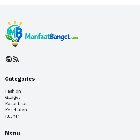
public
rss_feed
Categories
Fashion
Gadget
Kecantikan
Kesehatan
Kuliner
Menu