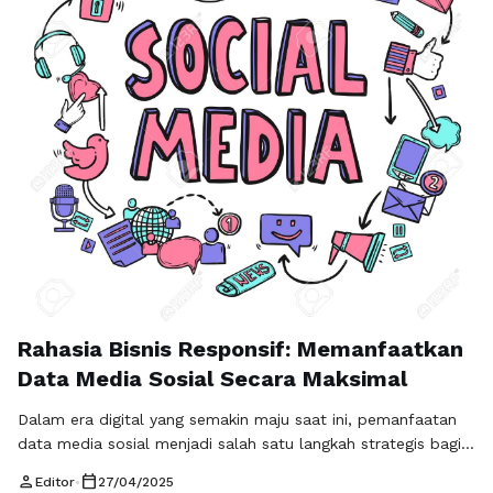
Rahasia Bisnis Responsif: Memanfaatkan
Data Media Sosial Secara Maksimal
Dalam era digital yang semakin maju saat ini, pemanfaatan
data media sosial menjadi salah satu langkah strategis bagi
bisnis dalam menjalankan operasionalnya. Teknik
person
calendar_today
Editor
•
27/04/2025
pemantauan media sosial modern tidak hanya memungkinkan