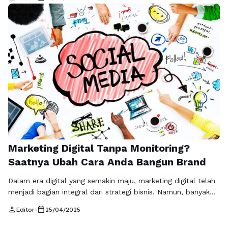
Facebook, Twitter, dan LinkedIn menjadi arena baru untuk
berinteraksi dengan pelanggan, mempromosikan produk,
serta membangun brand awareness. Namun, untuk
memanfaatkan media sosial secara efektif, penting bagi
perusahaan untuk menggunakan alat bantu …
Baca
Selengkapnya
Marketing Digital Tanpa Monitoring?
Saatnya Ubah Cara Anda Bangun Brand
Dalam era digital yang semakin maju, marketing digital telah
menjadi bagian integral dari strategi bisnis. Namun, banyak
pemilik usaha yang masih mengabaikan pentingnya fungsi
person
calendar_today
Editor
•
25/04/2025
pemantauan media sosial marketing. Tanpa adanya
pemantauan yang tepat, banyak peluang untuk membangun