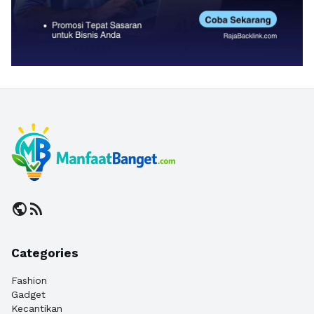
public
rss_feed
Categories
Fashion
Gadget
Kecantikan