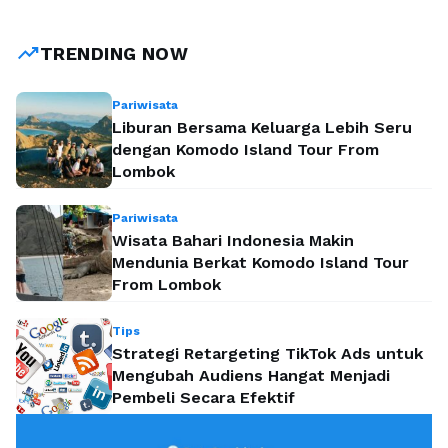
brand yang kuat dapat terlewatkan. Pemantauan media
sosial adalah elemen penting yang harus dimiliki oleh setiap
trending_up
TRENDING NOW
pemasar digital. …
Baca Selengkapnya
Pariwisata
Liburan Bersama Keluarga Lebih Seru
dengan Komodo Island Tour From
Lombok
Pariwisata
Wisata Bahari Indonesia Makin
Mendunia Berkat Komodo Island Tour
From Lombok
Tips
Strategi Retargeting TikTok Ads untuk
Mengubah Audiens Hangat Menjadi
Pembeli Secara Efektif