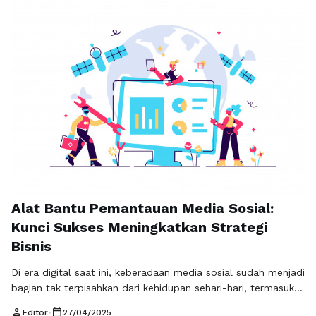
perusahaan untuk memahami kebutuhan dan keinginan
konsumen, tetapi juga memberikan wawasan mendalam
tentang perilaku pasar dan tren yang sedang berkembang.
Pemantauan media sosial telah menjadi …
Baca
Selengkapnya
Alat Bantu Pemantauan Media Sosial:
Kunci Sukses Meningkatkan Strategi
Bisnis
Di era digital saat ini, keberadaan media sosial sudah menjadi
bagian tak terpisahkan dari kehidupan sehari-hari, termasuk
dalam dunia bisnis. Berbagai platform seperti Instagram,
person
calendar_today
Editor
•
27/04/2025