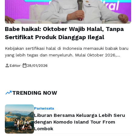
Babe haikal: Oktober Wajib Halal, Tanpa
Sertifikat Produk Dianggap Ilegal
Kebijakan sertifikasi halal di Indonesia memasuki babak baru
yang lebih tegas dan menyeluruh. Mulai Oktober 2026,
seluruh produk yang beredar di Indonesia diwajibkan memiliki
person
calendar_today
Editor
•
28/01/2026
sertifikat halal. Jika tidak, produk tersebut akan
dikategorikan sebagai ilegal. Penegasan ini bukan sekadar
imbauan, melainkan bentuk implementasi nyata dari Undang-
Undang Nomor 33 Tahun 2014 tentang Jaminan Produk Halal
trending_up
TRENDING NOW
(JPH). Pemerintah …
Baca Selengkapnya
Pariwisata
Liburan Bersama Keluarga Lebih Seru
dengan Komodo Island Tour From
Lombok