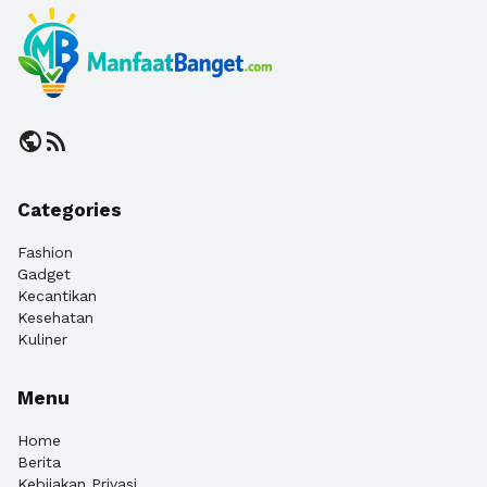
public
rss_feed
Categories
Fashion
Gadget
Kecantikan
Kesehatan
Kuliner
Menu
Home
Berita
Kebijakan Privasi