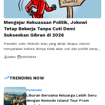
Mengejar Kekuasaan Politik, Jokowi
Tetap Bekerja Tanpa Cuti Demi
Sukseskan Gibran di 2026
Presiden Joko Widodo atau yang akrab disapa Jokowi
menyatakan bahwa dirinya tidak akan cuti dari politik sampai
masa jabatannya sebagai presiden berakhir. Hal ini dalam
person
calendar_today
Editor
•
21/01/2024
rangka memuluskan strategi untuk menjadikan Gibran
Rakabuming Raka, anaknya, menjadi presiden Indonesia
selanjutnya. Jokowi juga telah melakukan langkah-langkah
strategis untuk meraih tujuan tersebut. Beliau telah
trending_up
TRENDING NOW
mengerahkan para menteri kabinetnya untuk …
Baca
Selengkapnya
Pariwisata
Liburan Bersama Keluarga Lebih Seru
dengan Komodo Island Tour From