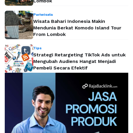
Lombok
Pariwisata
Wisata Bahari Indonesia Makin
Mendunia Berkat Komodo Island Tour
From Lombok
Tips
Strategi Retargeting TikTok Ads untuk
Mengubah Audiens Hangat Menjadi
Pembeli Secara Efektif