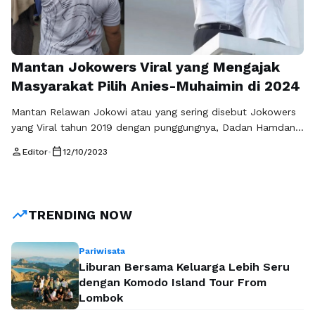
Mantan Jokowers Viral yang Mengajak
Masyarakat Pilih Anies-Muhaimin di 2024
Mantan Relawan Jokowi atau yang sering disebut Jokowers
yang Viral tahun 2019 dengan punggungnya, Dadan Hamdani,
telah mengajak masyarakat untuk mendukung pasangan
person
calendar_today
Editor
•
12/10/2023
Anies-Muhaimin dalam pemilihan presiden tahun 2024. Dadan
meyakini bahwa ajakannya ini merupakan bagian dari
taubatan nasuhanya, karena menurutnya selama
pemerintahan Jokowi, masyarakat telah menderita. Dadan
trending_up
TRENDING NOW
mengekspresikan penyesalannya karena sebelumnya ia
pernah mendukung dan …
Baca Selengkapnya
Pariwisata
Liburan Bersama Keluarga Lebih Seru
dengan Komodo Island Tour From
Lombok