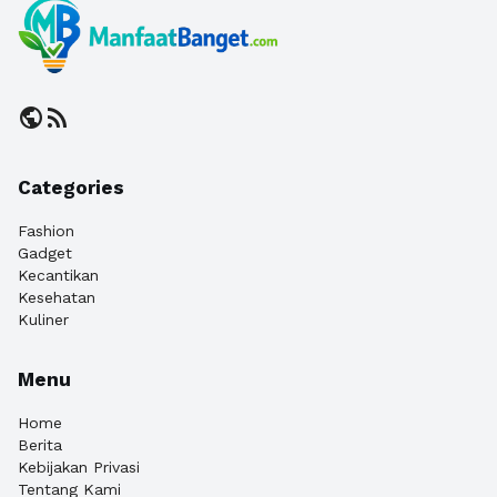
public
rss_feed
Categories
Fashion
Gadget
Kecantikan
Kesehatan
Kuliner
Menu
Home
Berita
Kebijakan Privasi
Tentang Kami