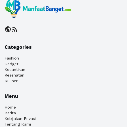
public
rss_feed
Categories
Fashion
Gadget
Kecantikan
Kesehatan
Kuliner
Menu
Home
Berita
Kebijakan Privasi
Tentang Kami