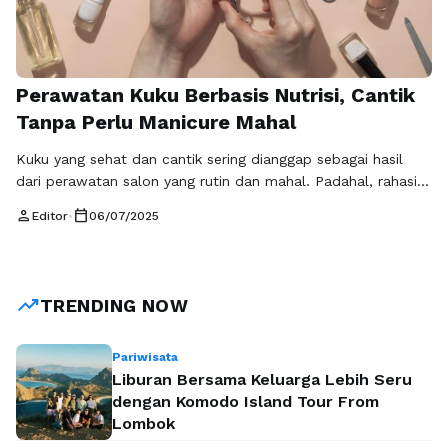
Perawatan Kuku Berbasis Nutrisi, Cantik
Tanpa Perlu Manicure Mahal
Kuku yang sehat dan cantik sering dianggap sebagai hasil
dari perawatan salon yang rutin dan mahal. Padahal, rahasia
kuku kuat, berkilau, dan tidak mudah patah bisa dimulai dari
person
calendar_today
Editor
•
06/07/2025
sesuatu yang lebih sederhana dan alami: nutrisi yang tepat.
Perawatan kuku berbasis nutrisi menjadi tren baru yang
semakin diminati karena lebih ekonomis, aman, dan
berkelanjutan dalam jangka …
Baca Selengkapnya
trending_up
TRENDING NOW
Pariwisata
Liburan Bersama Keluarga Lebih Seru
dengan Komodo Island Tour From
Lombok