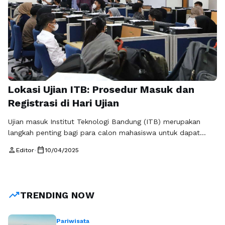
Lokasi Ujian ITB: Prosedur Masuk dan
Registrasi di Hari Ujian
Ujian masuk Institut Teknologi Bandung (ITB) merupakan
langkah penting bagi para calon mahasiswa untuk dapat
melanjutkan pendidikan di salah satu perguruan tinggi terbaik
person
calendar_today
Editor
•
10/04/2025
di Indonesia. Memastikan bahwa Anda mengetahui lokasi
ujian ITB dan memahami prosedur yang harus diikuti pada
hari ujian adalah hal yang krusial untuk meningkatkan peluang
keberhasilan Anda. Mengetahui Lokasi Ujian ITB Lokasi …
trending_up
TRENDING NOW
Baca Selengkapnya
Pariwisata