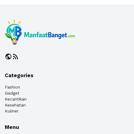
public
rss_feed
Categories
Fashion
Gadget
Kecantikan
Kesehatan
Kuliner
Menu