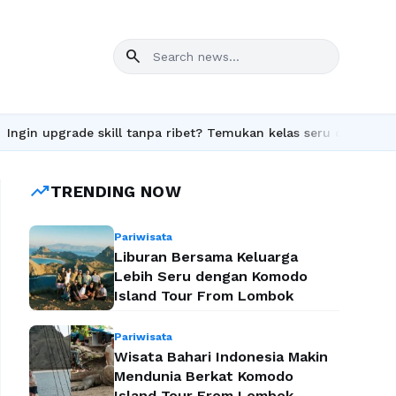
search
 upgrade skill tanpa ribet? Temukan kelas seru dan materi lengk
trending_up
TRENDING NOW
Pariwisata
Liburan Bersama Keluarga
Lebih Seru dengan Komodo
Island Tour From Lombok
Pariwisata
Wisata Bahari Indonesia Makin
Mendunia Berkat Komodo
Island Tour From Lombok