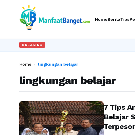
Home
Berita
Tips
Pe
BREAKING
Home
/
lingkungan belajar
lingkungan belajar
7 Tips 
Belajar 
Terpeson