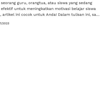
seorang guru, orangtua, atau siswa yang sedang
 efektif untuk meningkatkan motivasi belajar siswa
, artikel ini cocok untuk Anda! Dalam tulisan ini, saya
 7 tips ampuh yang akan membuat motivasi belajar
7/2023
ningkat secara signifikan. Dengan menerapkan tips
an terpesona melihat perubahan positif pada …
Baca
a