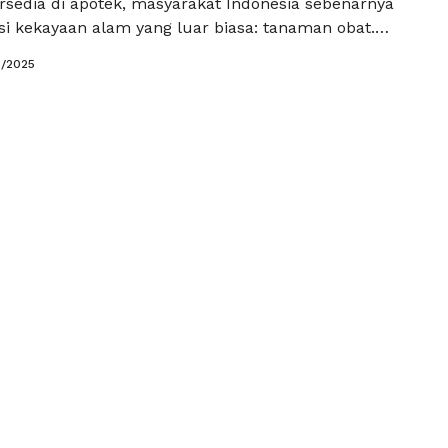
ersedia di apotek, masyarakat Indonesia sebenarnya
si kekayaan alam yang luar biasa: tanaman obat.
tanaman ini bisa tumbuh begitu saja di pekarangan
0/2025
 perlu perawatan yang rumit. Menariknya, khasiatnya
hebat dalam membantu mengatasi berbagai keluhan
aik sebagai …
Baca Selengkapnya