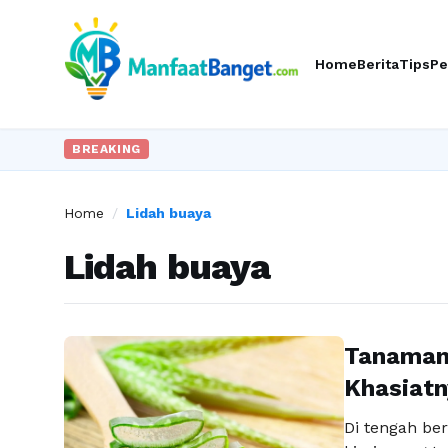
Home
Berita
Tips
Pe
BREAKING
Home
/
Lidah buaya
Lidah buaya
Tanaman
Khasiatn
Di tengah b