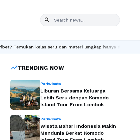
search
 Temukan kelas seru dan materi lengkap hanya di YukBelajar.com.
trending_up
TRENDING NOW
Pariwisata
Liburan Bersama Keluarga
Lebih Seru dengan Komodo
Island Tour From Lombok
Pariwisata
Wisata Bahari Indonesia Makin
Mendunia Berkat Komodo
Island Tour From Lombok