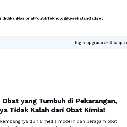
ndidikan
Nasional
Politik
Teknologi
Kesehatan
Gadget
Ingin upgrade skill tanpa ribet?
 Obat yang Tumbuh di Pekarangan,
ya Tidak Kalah dari Obat Kimia!
erkembangnya dunia medis modern dan beragam obat