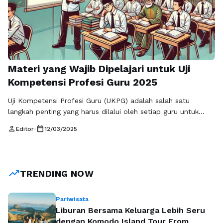
Materi yang Wajib Dipelajari untuk Uji
Kompetensi Profesi Guru 2025
Uji Kompetensi Profesi Guru (UKPG) adalah salah satu
langkah penting yang harus dilalui oleh setiap guru untuk
mendapatkan sertifikasi dan diakui secara profesional. Dalam
person
calendar_today
Editor
•
12/03/2025
persiapan menghadapi UKPG 2025, penting untuk memahami
materi yang wajib dipelajari agar bisa lulus dengan baik.
Bersama Tryout.Id, guru dapat mempersiapkan diri seoptimal
mungkin. Berikut adalah beberapa materi yang sangat krusial
trending_up
TRENDING NOW
…
Baca Selengkapnya
Pariwisata
Liburan Bersama Keluarga Lebih Seru
dengan Komodo Island Tour From