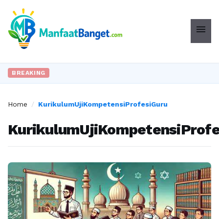
menu
BREAKING
Home
/
KurikulumUjiKompetensiProfesiGuru
KurikulumUjiKompetensiProfe