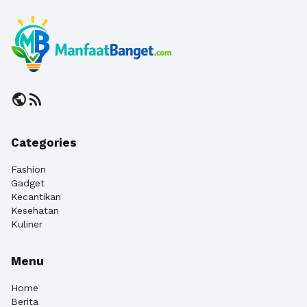
public
rss_feed
Categories
Fashion
Gadget
Kecantikan
Kesehatan
Kuliner
Menu
Home
Berita