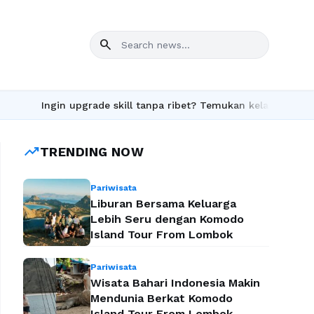
search
Ingin upgrade skill tanpa ribet? Temukan kelas seru dan mater
trending_up
TRENDING NOW
Pariwisata
Liburan Bersama Keluarga
Lebih Seru dengan Komodo
Island Tour From Lombok
Pariwisata
Wisata Bahari Indonesia Makin
Mendunia Berkat Komodo
Island Tour From Lombok