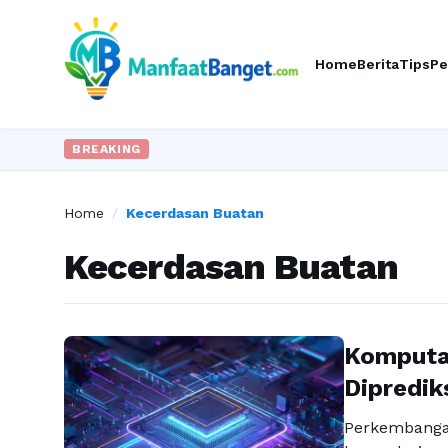
Home
Berita
Tips
Pe
BREAKING
Home
/
Kecerdasan Buatan
Kecerdasan Buatan
Komputa
Dipredik
Perkembanga