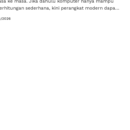
masa ke masa. Jika dahulu komputer hanya mampu
rhitungan sederhana, kini perangkat modern dapat
iaran data dalam hitungan detik. Namun, para
6/2026
kini bahwa dunia komputasi masih memiliki potensi
ih besar. Salah satu inovasi yang saat ini menjadi
ian adalah komputasi kuantum, …
Baca
a