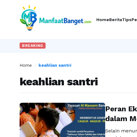
Home
Berita
Tips
Pe
BREAKING
Home
/
keahlian santri
keahlian santri
Peran Ek
dalam Me
Selain menun