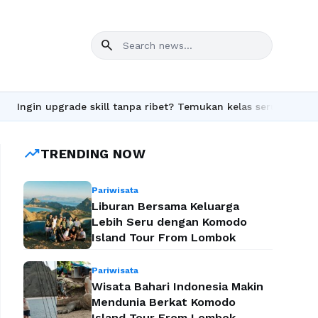
search
in upgrade skill tanpa ribet? Temukan kelas seru dan materi len
trending_up
TRENDING NOW
Pariwisata
Liburan Bersama Keluarga
Lebih Seru dengan Komodo
Island Tour From Lombok
Pariwisata
Wisata Bahari Indonesia Makin
Mendunia Berkat Komodo
Island Tour From Lombok