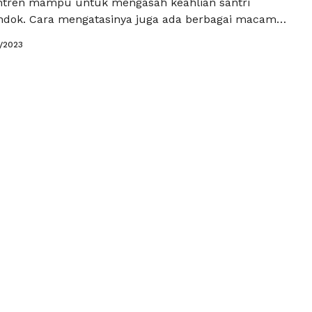
ntren mampu untuk mengasah keahlian santri
ndok. Cara mengatasinya juga ada berbagai macam
bisa digunakan oleh ustadz, salah satu metode yang
2/2023
anakan adalah dengan memberikan ekstrakurikuler
. Bagi beberapa pondok pesantren modern,
ler menjadi salah satu metode yang paling …
Baca
a