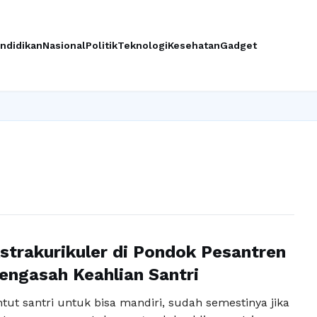
ndidikan
Nasional
Politik
Teknologi
Kesehatan
Gadget
Ing
strakurikuler di Pondok Pesantren
ngasah Keahlian Santri
tut santri untuk bisa mandiri, sudah semestinya jika