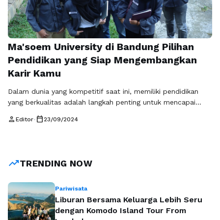
Ma'soem University di Bandung Pilihan
Pendidikan yang Siap Mengembangkan
Karir Kamu
Dalam dunia yang kompetitif saat ini, memiliki pendidikan
yang berkualitas adalah langkah penting untuk mencapai
kesuksesan karir. Ma'soem University di Bandung hadir
person
calendar_today
Editor
•
23/09/2024
sebagai pilihan pendidikan yang tidak hanya menawarkan
kurikulum berkualitas, tetapi juga komitmen untuk
mengembangkan keterampilan mahasiswa agar siap terjun ke
dunia kerja. Mari kita lihat lebih jauh tentang bagaimana
trending_up
TRENDING NOW
Ma'soem University dapat membantu …
Baca Selengkapnya
Pariwisata
Liburan Bersama Keluarga Lebih Seru
dengan Komodo Island Tour From