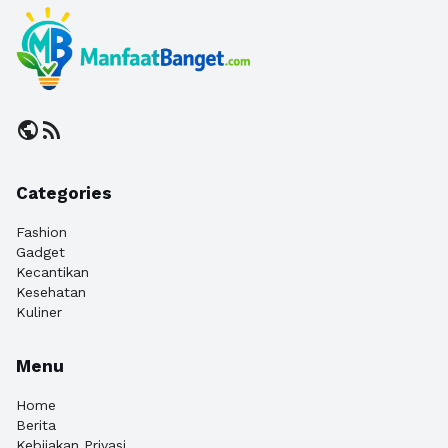
public
rss_feed
Categories
Fashion
Gadget
Kecantikan
Kesehatan
Kuliner
Menu
Home
Berita
Kebijakan Privasi