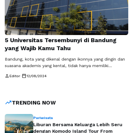
5 Universitas Tersembunyi di Bandung
yang Wajib Kamu Tahu
Bandung, kota yang dikenal dengan ikonnya yang dingin dan
suasana akademis yang kental, tidak hanya memiliki
universitas-universitas besar seperti ITB. Di balik kampus-
person
calendar_today
Editor
•
12/08/2024
kampus yang terkenal, terdapat beberapa universitas yang
jarang terekspos tetapi memiliki reputasi yang baik. Berikut
adalah 5 universitas tersembunyi di Bandung yang wajib
kamu ketahui. 1. Universitas Ma'soem Universitas Ma'soem
trending_up
TRENDING NOW
adalah salah satu universitas …
Baca Selengkapnya
Pariwisata
Liburan Bersama Keluarga Lebih Seru
dengan Komodo Island Tour From