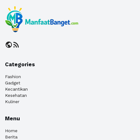
public
rss_feed
Categories
Fashion
Gadget
Kecantikan
Kesehatan
Kuliner
Menu
Home
Berita