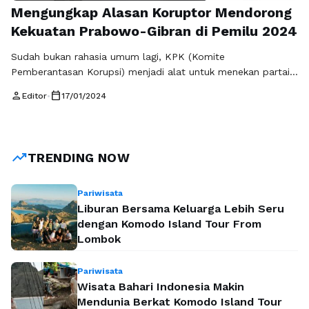
Mengungkap Alasan Koruptor Mendorong
Kekuatan Prabowo-Gibran di Pemilu 2024
Sudah bukan rahasia umum lagi, KPK (Komite
Pemberantasan Korupsi) menjadi alat untuk menekan partai-
partai yang pendukung pemerintah Joko Widodo, sehingga
person
calendar_today
Editor
•
17/01/2024
tidak bisa lepas, selalu mengikuti keinginan Jokowi. Dengan
dirubahnya UU KPK, yang isinya KPK menjadi lembaga biasa,
bukan independent lagi, seluruh karyawan menjadi ASN
(Aparat Sipil Negara), makan KPK tidak bisa seenaknya
trending_up
TRENDING NOW
melakukan OTT (Operasi …
Baca Selengkapnya
Pariwisata
Liburan Bersama Keluarga Lebih Seru
dengan Komodo Island Tour From
Lombok
Pariwisata
Wisata Bahari Indonesia Makin
Mendunia Berkat Komodo Island Tour