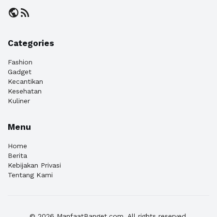
public
rss_feed
Categories
Fashion
Gadget
Kecantikan
Kesehatan
Kuliner
Menu
Home
Berita
Kebijakan Privasi
Tentang Kami
© 2026 ManfaatBanget.com. All rights reserved.