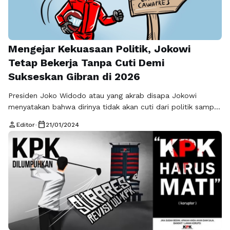
Mengejar Kekuasaan Politik, Jokowi
Tetap Bekerja Tanpa Cuti Demi
Sukseskan Gibran di 2026
Presiden Joko Widodo atau yang akrab disapa Jokowi
menyatakan bahwa dirinya tidak akan cuti dari politik sampai
masa jabatannya sebagai presiden berakhir. Hal ini dalam
person
calendar_today
Editor
•
21/01/2024
rangka memuluskan strategi untuk menjadikan Gibran
Rakabuming Raka, anaknya, menjadi presiden Indonesia
selanjutnya. Jokowi juga telah melakukan langkah-langkah
strategis untuk meraih tujuan tersebut. Beliau telah
mengerahkan para menteri kabinetnya untuk …
Baca
Selengkapnya